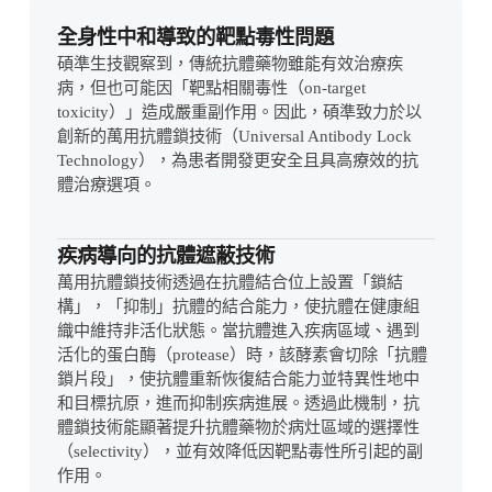
全身性中和導致的靶點毒性問題
碩準生技觀察到，傳統抗體藥物雖能有效治療疾
病，但也可能因「靶點相關毒性（on-target
toxicity）」造成嚴重副作用。因此，碩準致力於以
創新的萬用抗體鎖技術（Universal Antibody Lock
Technology），為患者開發更安全且具高療效的抗
體治療選項。
疾病導向的抗體遮蔽技術
萬用抗體鎖技術透過在抗體結合位上設置「鎖結
構」，「抑制」抗體的結合能力，使抗體在健康組
織中維持非活化狀態。當抗體進入疾病區域、遇到
活化的蛋白酶（protease）時，該酵素會切除「抗體
鎖片段」，使抗體重新恢復結合能力並特異性地中
和目標抗原，進而抑制疾病進展。透過此機制，抗
體鎖技術能顯著提升抗體藥物於病灶區域的選擇性
（selectivity），並有效降低因靶點毒性所引起的副
作用。