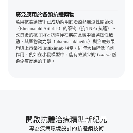
廣泛應用於各類抗體藥物
萬用抗體鎖技術已成功應用於治療類風濕性關節炎
（Rheumatoid Arthritis）的藥物（抗 TNFα 抗體）。
改良後的抗 TNFα 抗體僅在疾病區域中被選擇性啟
動，其藥物動力學（pharmacokinetics）與治療效果
均與上市藥物
Infliximab
相當，同時大幅降低了副
作用，例如在小鼠模型中，能有效減少對
Listeria
感
染免疫反應的干擾。
開啟抗體治療精準新紀元
專為疾病環境設計的抗體鎖技術