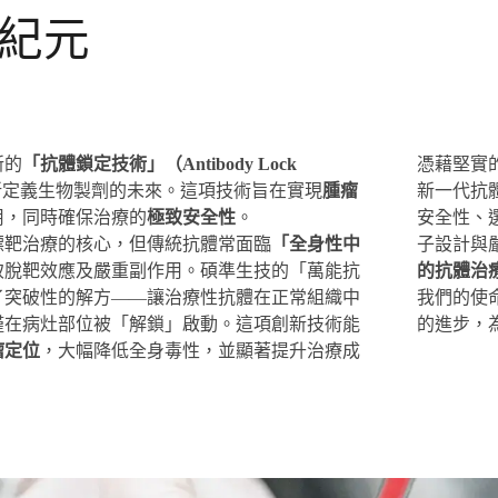
紀元
新的
「抗體鎖定技術」（Antibody Lock
憑藉堅實
新定義生物製劑的未來。這項技術旨在實現
腫瘤
新一代抗
用，同時確保治療的
極致安全性
。
安全性、
標靶治療的核心，但傳統抗體常面臨
「全身性中
子設計與
致脫靶效應及嚴重副作用。碩準生技的「萬能抗
的抗體治
了突破性的解方——讓治療性抗體在正常組織中
我們的使
僅在病灶部位被「解鎖」啟動。這項創新技術能
的進步，
瘤定位
，大幅降低全身毒性，並顯著提升治療成