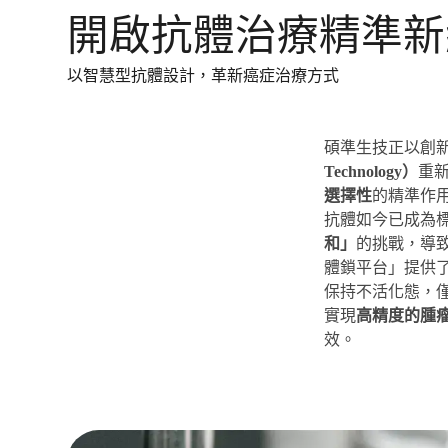
開啟抗體治療精準新
以智慧型抗體設計，革新癌症治療方式
碩準生技正以創
Technology）
重
選擇性
的精準作
抗體如今已成為
和」
的挑戰，導
體鎖平台」提供
保持不活化態，
實現
高精度的腫
效。