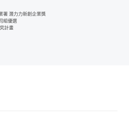
業署 潛力力新創企業獎
司組優選
研究計畫