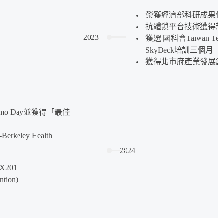
榮獲經濟部科研成果價
抗體鎖平台技術獲得
2023
獲選 國科會Taiwan 
SkyDeck培訓三個月
獲得北市府產業發展
mo Day並獲得「最佳
eley Health
2024
201
tion)