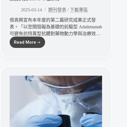
2025-03-14
期刊發表
/
下載專區
很高興宣布本年度的第二篇研究成果正式發
表。「以空間阻礙為基礎的前驅型 Adalimumab
可避免抗特異型抗體對藥物動力學與治療效…
Read More
碩
準
生
技
發
表
抗
體
鎖
創
新
機
制，
為