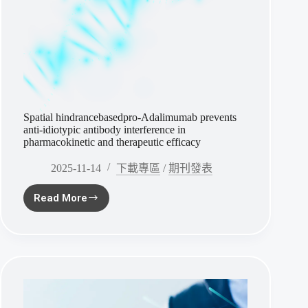
Spatial hindrancebasedpro‐Adalimumab prevents
anti‐idiotypic antibody interference in
pharmacokinetic and therapeutic efficacy
2025-11-14
下載專區
/
期刊發表
Read More
Spatial
hindrancebasedpro
‐Adalimumab
prevents
anti
‐idiotypic
antibody
interference
in