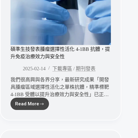
長
期
抗
體
治
療
提
供
碩準生技發表腫瘤選擇性活化 4-1BB 抗體，提
抗
升免疫治療效力與安全性
anti-
Id
2025-02-14
下載專區
/
期刊發表
干
擾
我們很高興與各界分享，最新研究成果「開發
解
具腫瘤區域選擇性活化之單株抗體，精準標靶
方
4-1BB 受體以提升治療效力與安全性」已正…
Read More
碩
準
生
技
發