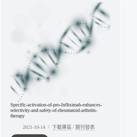
表
腫
瘤
選
擇
性
活
化
4-
1BB
抗
體，
提
升
免
疫
治
Specific-activation-of-pro-Infliximab-enhances-
療
selectivity-and-safety-of-rheumatoid-arthritis-
效
therapy
力
2021-10-14
下載專區
/
期刊發表
與
安