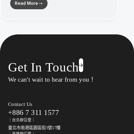
Read More
全
Specific-
性
activation-
of-
pro-
Infliximab-
enhances-
selectivity-
and-
safety-
of-
rheumatoid-
Get In Touch
arthritis-
therapy
We can't wait to hear from you！
Contact Us
+886 7 311 1577
｜台北辦公室｜
臺北市南港區園區街3號17樓
｜高雄辦公室｜