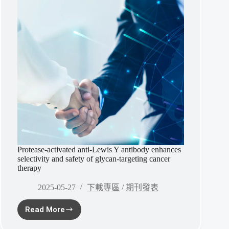
pharmacokinetic
and
therapeutic
efficacy
Protease-activated anti-Lewis Y antibody enhances
selectivity and safety of glycan-targeting cancer
therapy
2025-05-27
下載專區
/
期刊發表
Read More
Protease-
activated