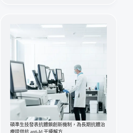
anti-
Lewis
Y
antibody
enhances
selectivity
and
safety
of
glycan-
targeting
cancer
therapy
碩準生技發表抗體鎖創新機制，為長期抗體治
療提供抗 anti-Id 干擾解方