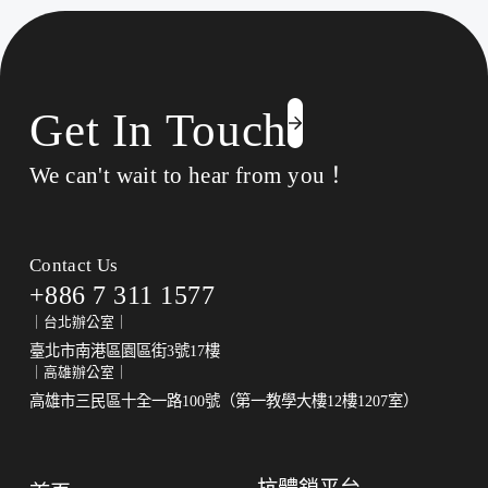
入
選
首
屆
藥
Get In Touch
華
藥
創
We can't wait to hear from you！
新
獎
決
選，
Contact Us
展
+886 7 311 1577
現
抗
｜台北辦公室｜
體
臺北市南港區園區街3號17樓
鎖
｜高雄辦公室｜
平
高雄市三民區十全一路100號（第一教學大樓12樓1207室）
台
國
際
發