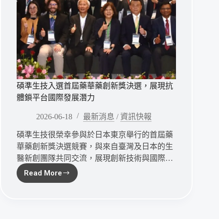
碩準生技入選首屆藥華藥創新獎決選，展現抗
體鎖平台國際發展潛力
2026-06-18
最新消息
/
資訊快報
碩準生技很榮幸參與於日本東京舉行的首屆藥
華藥創新獎決選競賽，與來自臺灣及日本的生
醫新創團隊共同交流，展現創新技術與國際…
Read More
碩
準
生
技