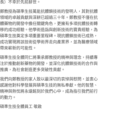
長）不幸於先前辭世。
鄭教授為碩準生技萬能抗體鎖技術的發明人，其對抗體
領域的卓越貢獻與深耕已超過三十年。鄭教授不僅在抗
體藥物的開發中擔任關鍵角色，更擁有多項抗體技術轉
移的成功經驗。他學術造詣與創新技術的寶貴經驗，為
碩準生技奠定多項重要里程碑。現抗體鎖技術已成熟，
成功實現將該技術從學術界走向產業界，並為醫療領域
帶來嶄新的可能性。
碩準生技全體同仁將秉承鄭教授的精神與理念，持續專
注於推動創新藥物的開發，並深化抗體鎖技術的合作與
推廣，為社會創造更多突破性貢獻。
我們向鄭教授的家人致以最深切的哀悼與慰問，並衷心
感謝他對科學發展與碩準生技的無私奉獻。他的智慧、
精神與熱忱將永遠銘刻於我們心中，成為指引我們前行
的動力。
碩準生技全體員工 敬啟