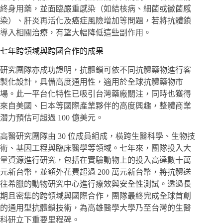
終身用藥，並面臨嚴重感染（如結核病、細菌或黴菌感
染）、肝炎再活化及癌症風險增加等問題，若將抗體鎖
導入相關治療，有望大幅降低這些副作用。
七年跨領域與跨國合作的成果
研究團隊亦成功證明，抗體鎖可依不同抗體藥物進行客
製化設計，具備高度通用性，適用於全球抗體藥物市
場。此一平台化特性已吸引台灣藥廠關注，同時也獲得
來自美國、日本等國際產業夥伴的高度興趣，整體商業
潛力預估可超過 100 億美元。
高醫研究團隊由 30 位成員組成，橫跨生醫科學、生物技
術、基因工程與臨床醫學等領域。七年來，團隊投入大
量資源進行研究，包括在實驗動物上的投入高達數十萬
元新台幣，並額外花費超過 200 萬元新台幣，將抗體送
往希臘的動物研究中心進行療效與安全性測試。透過長
期且密集的跨領域與國際合作，團隊最終完成全球首創
的通用型抗體鎖技術，為高雄醫學大學乃至台灣的生醫
科研立下重要里程碑。