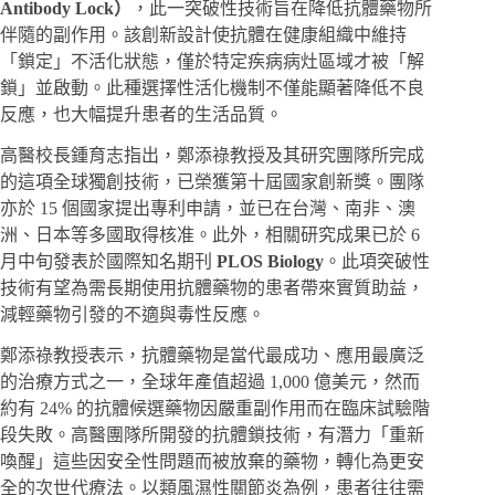
Antibody Lock）
，此一突破性技術旨在降低抗體藥物所
伴隨的副作用。該創新設計使抗體在健康組織中維持
「鎖定」不活化狀態，僅於特定疾病病灶區域才被「解
鎖」並啟動。此種選擇性活化機制不僅能顯著降低不良
反應，也大幅提升患者的生活品質。
高醫校長鍾育志指出，鄭添祿教授及其研究團隊所完成
的這項全球獨創技術，已榮獲第十屆國家創新獎。團隊
亦於 15 個國家提出專利申請，並已在台灣、南非、澳
洲、日本等多國取得核准。此外，相關研究成果已於 6
月中旬發表於國際知名期刊
PLOS Biology
。此項突破性
技術有望為需長期使用抗體藥物的患者帶來實質助益，
減輕藥物引發的不適與毒性反應。
鄭添祿教授表示，抗體藥物是當代最成功、應用最廣泛
的治療方式之一，全球年產值超過 1,000 億美元，然而
約有 24% 的抗體候選藥物因嚴重副作用而在臨床試驗階
段失敗。高醫團隊所開發的抗體鎖技術，有潛力「重新
喚醒」這些因安全性問題而被放棄的藥物，轉化為更安
全的次世代療法。以類風濕性關節炎為例，患者往往需