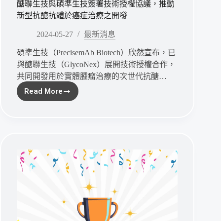
醣聯生技與碩準生技簽署技術授權協議，推動
合
新型抗醣抗體於癌症治療之開發
作
機
2024-05-27
最新消息
會
碩準生技（PrecisemAb Biotech）欣然宣布，已
與醣聯生技（GlycoNex）展開技術授權合作，
共同開發用於實體腫瘤治療的次世代抗醣…
Read More
醣
聯
生
技
與
碩
準
生
技
簽
署
技
術