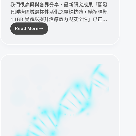
擾
我們很高興與各界分享，最新研究成果「開發
解
具腫瘤區域選擇性活化之單株抗體，精準標靶
方
4-1BB 受體以提升治療效力與安全性」已正…
Read More
碩
準
生
技
發
表
腫
瘤
選
擇
性
活
化
4-
1BB
抗
體，