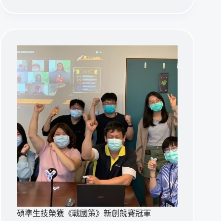
台
灣
技
轉
推
手：
鄭
添
祿
教
授
與
其
「三
大
法
寶」
創
造
破
億
碩準生技榮獲《戰國策》新創競賽冠軍
元