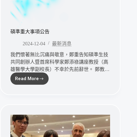
提
升
免
疫
治
碩準重大事項公告
療
效
2024-12-04
最新消息
力
與
我們懷著無比沉痛與敬意，鄭重告知碩準生技
安
共同創辦人暨首席科學家鄭添祿講座教授（高
全
雄醫學大學副校長）不幸於先前辭世。 鄭教…
性
Read More
碩
準
重
大
事
項
公
告