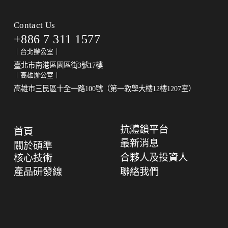
型
抗
體
Contact Us
鎖
+886 7 311 1577
技
｜台北辦公室｜
術
臺北市南港區園區街3號17樓
｜高雄辦公室｜
高雄市三民區十全一路100號（第一教學大樓12樓1207室）
抗體鎖平台
首頁
最新消息
關於碩準
合夥人及投資人
核心技術
產品研發線
聯絡我們