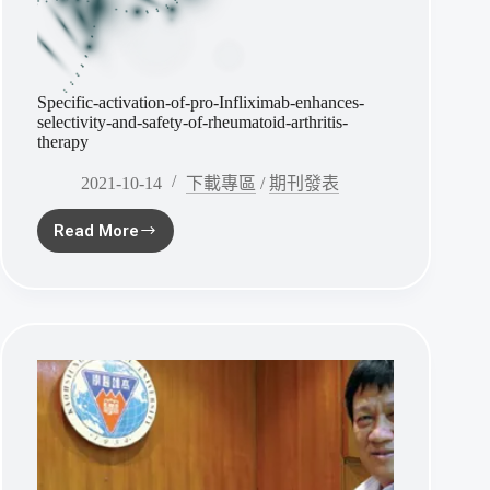
隊
入
選
新
創
Specific-activation-of-pro-Infliximab-enhances-
selectivity-and-safety-of-rheumatoid-arthritis-
決
therapy
賽
2021-10-14
下載專區
/
期刊發表
Read More
Specific-
activation-
of-
pro-
Infliximab-
enhances-
selectivity-
and-
safety-
of-
rheumatoid-
arthritis-
therapy