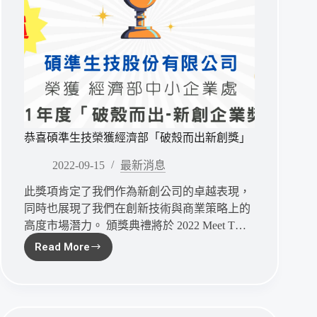
授
權
協
議，
推
動
新
型
抗
恭喜碩準生技榮獲經濟部「破殼而出新創獎」
醣
抗
2022-09-15
最新消息
體
此獎項肯定了我們作為新創公司的卓越表現，
於
癌
同時也展現了我們在創新技術與商業策略上的
症
高度市場潛力。 頒獎典禮將於 2022 Meet T…
治
Read More
療
恭
之
喜
開
碩
發
準
生