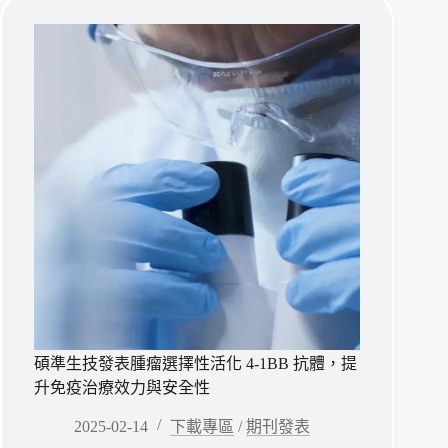
發
表
抗
體
鎖
創
新
機
制，
為
長
期
抗
體
治
療
提
供
碩準生技發表腫瘤選擇性活化 4-1BB 抗體，提
抗
升免疫治療效力與安全性
anti-
Id
2025-02-14
下載專區
/
期刊發表
干