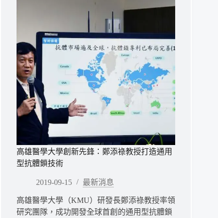
計
畫
「傑
出
創
業
獎」
高雄醫學大學創新先鋒：鄭添祿教授打造通用
型抗體鎖技術
2019-09-15
最新消息
高雄醫學大學（KMU）研發長鄭添祿教授率領
研究團隊，成功開發全球首創的通用型抗體鎖