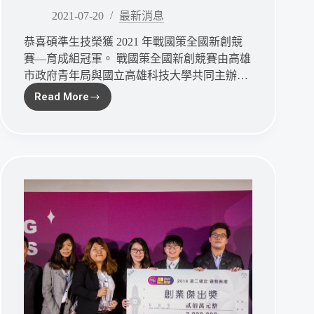
技
2021-07-20
最新消息
轉
恭喜碩準生技榮獲 2021 年戰國策全國新創競
收
益
賽—育成組冠軍。 戰國策全國新創競賽由高雄
市政府青年局與國立高雄科技大學共同主辦…
Read More
碩
準
生
技
榮
獲
《戰
國
策》
新
創
競
賽
冠
軍