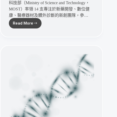
科技部（Ministry of Science and Technology，
MOST）率領 14 支專注於新藥開發、數位健
康、醫療器材及體外診斷的新創團隊，參…
Read More
亞
洲
唯
二
新
創
之
一
碩
準
生
技
打
敗
全
球
百