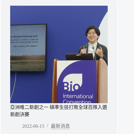
技
榮
獲
經
濟
部
「破
殼
而
出
新
創
獎」
亞洲唯二新創之一 碩準生技打敗全球百隊入選
新創決賽
2022-06-15
最新消息