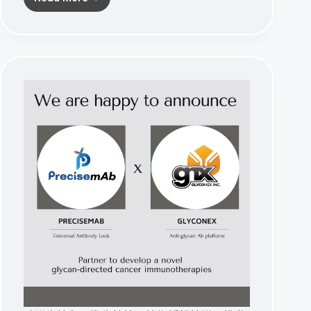
碩
準
生
技
於
BIO
US
尋
求
與
美
國、
日
本
及
韓
國
生
技
公
司
的