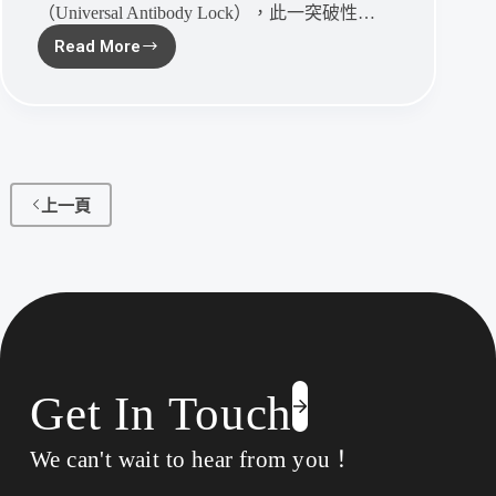
（Universal Antibody Lock），此一突破性…
Read More
高
雄
醫
學
大
學
創
上一頁
新
先
鋒：
鄭
添
祿
教
授
Get In Touch
打
造
通
We can't wait to hear from you！
用